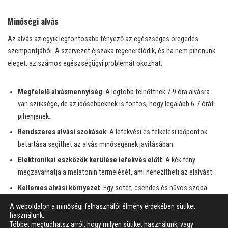
Minőségi alvás
Az alvás az egyik legfontosabb tényező az egészséges öregedés
szempontjából. A szervezet éjszaka regenerálódik, és ha nem pihenünk
eleget, az számos egészségügyi problémát okozhat.
Megfelelő alvásmennyiség
: A legtöbb felnőttnek 7-9 óra alvásra
van szüksége, de az idősebbeknek is fontos, hogy legalább 6-7 órát
pihenjenek.
Rendszeres alvási szokások
: A lefekvési és felkelési időpontok
betartása segíthet az alvás minőségének javításában.
Elektronikai eszközök kerülése lefekvés előtt
: A kék fény
megzavarhatja a melatonin termelését, ami nehezítheti az elalvást.
Kellemes alvási környezet
: Egy sötét, csendes és hűvös szoba
elősegíti a pihentető alvást.
A weboldalon a minőségi felhasználói élmény érdekében sütiket
használunk.
Többet megtudhatsz arról, hogy milyen sütiket használunk, vagy