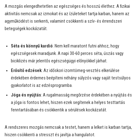
A mozgás elengedhetetlen az egészséges és hosszú élethez. A fizikai
aktivitás nemcsak az izmokat és az ízületeket tartja karban, hanem az
agyműködést is serkenti, valamint csökkenti a szív- és érrendszeri
betegségek kockázatát.
Séta és könnyű kardió
: Nem kell maratont futni ahhoz, hogy
egészségesek maradjunk. A napi 30-60 perces séta, úszás vagy
biciklizés már jelentős egészségügyi előnyökkel járhat.
Erősítő edzések
: Az időskori izomtömeg-vesztés elkerülése
érdekében érdemes beépíteni néhány súlyzós vagy saját testsúlyos
gyakorlatot is az edzésprogramba.
Jóga és nyújtás
: A rugalmasság megőrzése érdekében a nyújtás és
a jóga is fontos lehet, hiszen ezek segítenek a helyes testtartás
fenntartásában és csökkentik a sérülések kockázatát.
A rendszeres mozgás nemcsak a testet, hanem a lelket is karban tartja,
hiszen csökkenti a stresszt és javítja a hangulatot.