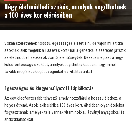
Négy életmódbeli szokás, amelyek segíthetnek
a 100 éves kor elérésében
Sokan szeretnének hosszú, egészséges életet élni, de vajon mi a titka
azoknak, akik megérik a 100 éves kort? Bár a genetika is szerepet játszik,
az életmódbeli szokások döntő jelentőségűek. Nézzük meg azt a négy
kulcsfontosságú szokást, amelyek segíthetnek abban, hogy minél
tovább megőrizzük egészségünket és vitalitásunkat.
Egészséges és kiegyensúlyozott táplálkozás
Az egyik legfontosabb tényező, amely hozzájárul a hosszú élethez, a
helyes étrend. Azok, akik elérik a 100 éves kort, általában olyan ételeket
fogyasztanak, amelyek tele vannak vitaminokkal, ásványi anyagokkal és
antioxidánsokkal.