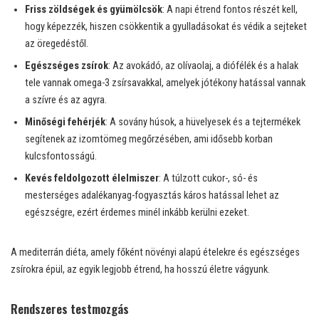
Friss zöldségek és gyümölcsök
: A napi étrend fontos részét kell,
hogy képezzék, hiszen csökkentik a gyulladásokat és védik a sejteket
az öregedéstől.
Egészséges zsírok
: Az avokádó, az olívaolaj, a diófélék és a halak
tele vannak omega-3 zsírsavakkal, amelyek jótékony hatással vannak
a szívre és az agyra.
Minőségi fehérjék
: A sovány húsok, a hüvelyesek és a tejtermékek
segítenek az izomtömeg megőrzésében, ami idősebb korban
kulcsfontosságú.
Kevés feldolgozott élelmiszer
: A túlzott cukor-, só- és
mesterséges adalékanyag-fogyasztás káros hatással lehet az
egészségre, ezért érdemes minél inkább kerülni ezeket.
A mediterrán diéta, amely főként növényi alapú ételekre és egészséges
zsírokra épül, az egyik legjobb étrend, ha hosszú életre vágyunk.
Rendszeres testmozgás