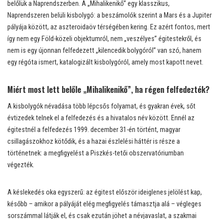
belőlük a Naprendszerben. A „Mihalikenikő” egy klasszikus,
Naprendszeren belüli kisbolygó: a beszámolók szerint a Mars és a Jupiter
pályája között, az aszteroidaöv térségében kering. Ez azért fontos, mert
így nem egy Föld-közeli objektumról, nem „veszélyes” égitestekről, és
nem is egy újonnan felfedezett „kilencedik bolygóról” van szó, hanem
egy régóta ismert, katalogizált kisbolygóról, amely most kapott nevet.
Miért most lett belőle „Mihalikenikő”, ha régen felfedezték?
A kisbolygók névadása több lépcsős folyamat, és gyakran évek, sőt
évtizedek telnek el a felfedezés és a hivatalos név között. Ennél az
égitestnél a felfedezés 1999. december 31-én történt, magyar
csillagászokhoz kötődik, és a hazai észlelési háttér is része a
történetnek: a megfigyelést a Piszkés-tetői obszervatóriumban
végezték.
A késlekedés oka egyszerű: az égitest először ideiglenes jelölést kap,
később – amikor a pályáját elég megfigyelés támasztja alá – végleges
sorszámmal látják el, és csak ezután jöhet a névjavaslat, a szakmai