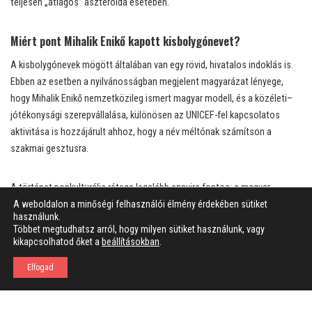
teljesen „átlagos” aszteroida esetében.
Miért pont Mihalik Enikő kapott kisbolygónevet?
A kisbolygónevek mögött általában van egy rövid, hivatalos indoklás is.
Ebben az esetben a nyilvánosságban megjelent magyarázat lényege,
hogy Mihalik Enikő nemzetközileg ismert magyar modell, és a közéleti–
jótékonysági szerepvállalása, különösen az UNICEF-fel kapcsolatos
aktivitása is hozzájárult ahhoz, hogy a név méltónak számítson a
szakmai gesztusra.
A történet popkulturális rétege legalább ennyire fontos: a magyar
közönség számára az teszi emlékezetessé, hogy a név körül volt egy
A weboldalon a minőségi felhasználói élmény érdekében sütiket
használunk.
korábbi médiás „előszál” is, amelyből végül valós, hivatalos névadás lett.
Többet megtudhatsz arról, hogy milyen sütiket használunk, vagy
Ettől lett a sztori egyszerre könnyen mesélhető és mégis szakmailag
kikapcsolhatod őket a
beállításokban
.
komolyan vehető: nem pusztán egy poénról van szó, hanem egy olyan
Elfogad
döntésről, amely átment a nemzetközi jóváhagyási folyamaton.
Mit jelent egy ilyen névadás a gyakorlatban – és mit nem?