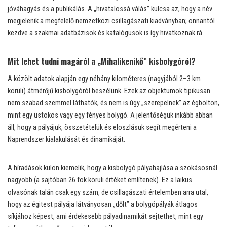
jóváhagyás és a publikálás. A „hivatalossá válás” kulcsa az, hogy a név
megjelenik a megfelelő nemzetközi csillagászati kiadványban; onnantól
kezdve a szakmai adatbázisok és katalógusok is így hivatkoznak rá.
Mit lehet tudni magáról a „Mihalikenikő” kisbolygóról?
A közölt adatok alapján egy néhány kilométeres (nagyjából 2–3 km
körüli) átmérőjű kisbolygóról beszélünk. Ezek az objektumok tipikusan
nem szabad szemmel láthatók, és nem is úgy „szerepelnek” az égbolton,
mint egy üstökös vagy egy fényes bolygó. A jelentőségük inkább abban
áll, hogy a pályájuk, összetételük és eloszlásuk segít megérteni a
Naprendszer kialakulását és dinamikáját.
A híradások külön kiemelik, hogy a kisbolygó pályahajlása a szokásosnál
nagyobb (a sajtóban 26 fok körüli értéket említenek). Ez a laikus
olvasónak talán csak egy szám, de csillagászati értelemben arra utal,
hogy az égitest pályája látványosan „dőlt” a bolygópályák átlagos
síkjához képest, ami érdekesebb pályadinamikát sejtethet, mint egy