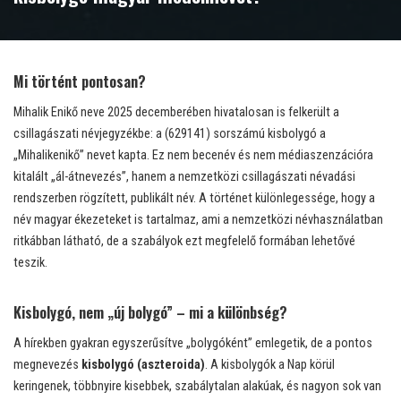
Mi történt pontosan?
Mihalik Enikő neve 2025 decemberében hivatalosan is felkerült a
csillagászati névjegyzékbe: a (629141) sorszámú kisbolygó a
„Mihalikenikő” nevet kapta. Ez nem becenév és nem médiaszenzációra
kitalált „ál-átnevezés”, hanem a nemzetközi csillagászati névadási
rendszerben rögzített, publikált név. A történet különlegessége, hogy a
név magyar ékezeteket is tartalmaz, ami a nemzetközi névhasználatban
ritkábban látható, de a szabályok ezt megfelelő formában lehetővé
teszik.
Kisbolygó, nem „új bolygó” – mi a különbség?
A hírekben gyakran egyszerűsítve „bolygóként” emlegetik, de a pontos
megnevezés
kisbolygó (aszteroida)
. A kisbolygók a Nap körül
keringenek, többnyire kisebbek, szabálytalan alakúak, és nagyon sok van