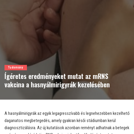
Tudomány
Ígéretes eredményeket mutat az mRNS
vakcina a hasnyálmirigyrák kezelésében
A hasnyálmirigyrák az egyik legagresszívabb és legnehezebben kezelhető
daganatos megbetegedés, amely gyakran késői stádiumban kerül
diagnosztizálásra. Az új kutatások azonban reményt adhatnak a betegek