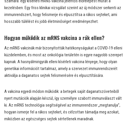
számára: egy kísérleti mRNS vakcina jelentős előrelépést mutat a
kezelésben. Egy friss klinikai vizsgálat szerint az új módszer serkenti az
immunrendszert, hogy felismerje és elpusztítsa a rákos sejteket, ami
hosszabb túlélést és jobb életminőséget eredményezhet.
Hogyan működik az mRNS vakcina a rák ellen?
Az mRNS vakcinák már bizonyították hatékonyságukat a COVID-19 elleni
küzdelemben, és most az onkológia területén is egyre nagyobb szerepet
kapnak. A hasnyálmirigyrák elleni kísérleti vakcina lényege, hogy olyan
genetikai információt tartalmaz, amely a szervezet immunrendszerét
aktiválja a daganatos sejtek felismerésére és elpusztítására.
A vakcina egyedi módon működik: a betegek saját daganatszöveteiből
nyert mutációk alapján készül, így személyre szabott immunválaszt vált
ki. Az mRNS technológia segítségével az immunrendszer „megtanulja”,
hogyan ismerje fel a rákos sejteket, és célzottan támadja meg azokat,
miközben az egészséges sejtek sértetlenek maradnak.