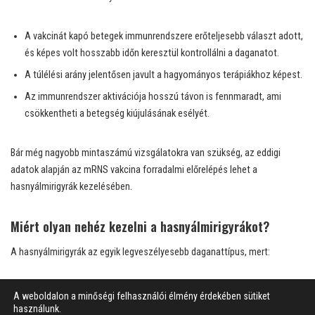
A vakcinát kapó betegek immunrendszere erőteljesebb választ adott,
és képes volt hosszabb időn keresztül kontrollálni a daganatot.
A túlélési arány jelentősen javult a hagyományos terápiákhoz képest.
Az immunrendszer aktivációja hosszú távon is fennmaradt, ami
csökkentheti a betegség kiújulásának esélyét.
Bár még nagyobb mintaszámú vizsgálatokra van szükség, az eddigi
adatok alapján az mRNS vakcina forradalmi előrelépés lehet a
hasnyálmirigyrák kezelésében.
Miért olyan nehéz kezelni a hasnyálmirigyrákot?
A hasnyálmirigyrák az egyik legveszélyesebb daganattípus, mert:
Általában későn diagnosztizálják, amikor a műtéti eltávolítás már
A weboldalon a minőségi felhasználói élmény érdekében sütiket
nem lehetséges.
használunk.