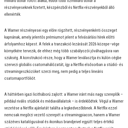
milliárd dollár fölött alakul, ebből több tízmilliárd dollár a
részvényeseknek fizetett, készpénzből és Netflix-részvényekből álló
ellenérték.
A Warner részvényesei egy előre rögzített, részvényenkénti összeget
kapnának, amely jelentős prémiumot jelent a felvásárlási hírek előtti
árfolyamhoz képest. A felek a tranzakció lezárását 2026 közepe–vége
környékére tervezik, de ehhez még több szabályozói jóváhagyásra van
szükség. A konstrukció része, hogy a Warner leválasztja és külön cégbe
szervezi globális csatornahálózatát, így a Netflix elsősorban a stúdió- és
streamingeszközöket szerzi meg, nem pedig a teljes lineáris
csatornaportfóliót.
A háttérben igazi licitháború zajlott: a Warner iránt más nagy szereplők –
például rivális stúdiók és médiavállalatok – is érdeklődtek. Végül a Warner
vezetése a Netflix ajánlatát találta a legkedvezőbbnek. A Netflix ezzel
nemcsak megőrzi vezető szerepét a streamingpiacon, hanem a Warner
százéves katalógusával és ikonikus brandjeivel együtt teljes értékű