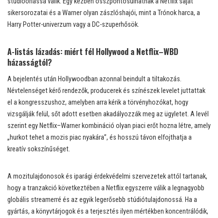
stúdióóriássá válik. Egy kézben összpontosulhatnak a Netflix saját
sikersorozatai és a Warner olyan zászlóshajói, mint a Trónok harca, a
Harry Potter-univerzum vagy a DC-szuperhősök.
A-listás lázadás: miért fél Hollywood a Netflix–WBD
házasságtól?
A bejelentés után Hollywoodban azonnal beindult a tiltakozás.
Névtelenséget kérő rendezők, producerek és színészek levelet juttattak
el a kongresszushoz, amelyben arra kérik a törvényhozókat, hogy
vizsgálják felül, sőt adott esetben akadályozzák meg az ügyletet. A levél
szerint egy Netflix–Warner kombináció olyan piaci erőt hozna létre, amely
„hurkot tehet a mozis piac nyakára”, és hosszú távon elfojthatja a
kreatív sokszínűséget.
A mozitulajdonosok és iparági érdekvédelmi szervezetek attól tartanak,
hogy a tranzakció következtében a Netflix egyszerre válik a legnagyobb
globális streamerré és az egyik legerősebb stúdiótulajdonossá. Ha a
gyártás, a könyvtárjogok és a terjesztés ilyen mértékben koncentrálódik,