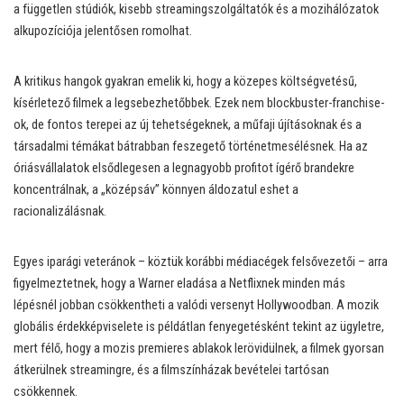
a független stúdiók, kisebb streamingszolgáltatók és a mozihálózatok
alkupozíciója jelentősen romolhat.
A kritikus hangok gyakran emelik ki, hogy a közepes költségvetésű,
kísérletező filmek a legsebezhetőbbek. Ezek nem blockbuster-franchise-
ok, de fontos terepei az új tehetségeknek, a műfaji újításoknak és a
társadalmi témákat bátrabban feszegető történetmesélésnek. Ha az
óriásvállalatok elsődlegesen a legnagyobb profitot ígérő brandekre
koncentrálnak, a „középsáv” könnyen áldozatul eshet a
racionalizálásnak.
Egyes iparági veteránok – köztük korábbi médiacégek felsővezetői – arra
figyelmeztetnek, hogy a Warner eladása a Netflixnek minden más
lépésnél jobban csökkentheti a valódi versenyt Hollywoodban. A mozik
globális érdekképviselete is példátlan fenyegetésként tekint az ügyletre,
mert félő, hogy a mozis premieres ablakok lerövidülnek, a filmek gyorsan
átkerülnek streamingre, és a filmszínházak bevételei tartósan
csökkennek.