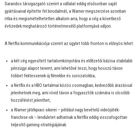
Sarandos társigazgató szerint a vállalat eddig elsősorban saját
gyártásaival építette fel birodalmát, a Warner megszerzése azonban
ritka és megismételhetetlen alkalom arra, hogy a cég a következő
évtizedek meghatározó történetmesélő platformjává váljon.
A Netflix kommunikációja szerint az ügylet több fronton is előnyös lehet:
a két cég egyesített tartalomkönyvtára és előfizetői bázisa stabilabb
pénzügyi alapot teremt, ami lehetővé teszi, hogy hosszú távon
többet fektessenek új filmekbe és sorozatokba,
a Netflix és a HBO tartalmai közös csomagban, kedvezőbb árazással
jelenhetnek meg, ami rövid távon a fogyasztók számára is olcsóbb
hozzáférést jelenthet,
a Warner játékpiaci sikerei – például nagy bevételű videójáték-
franchise-ok – lendületet adhatnak a Netflix eddig visszafogottan
teljesítő gaming-stratégiájának.