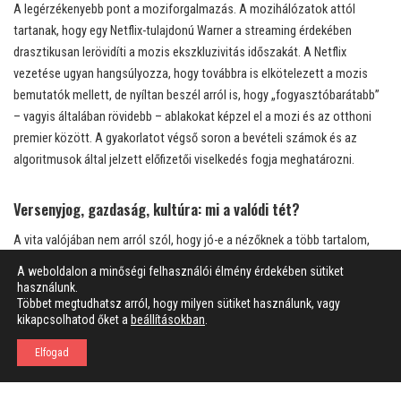
A legérzékenyebb pont a moziforgalmazás. A mozihálózatok attól
tartanak, hogy egy Netflix-tulajdonú Warner a streaming érdekében
drasztikusan lerövidíti a mozis ekszkluzivitás időszakát. A Netflix
vezetése ugyan hangsúlyozza, hogy továbbra is elkötelezett a mozis
bemutatók mellett, de nyíltan beszél arról is, hogy „fogyasztóbarátabb”
– vagyis általában rövidebb – ablakokat képzel el a mozi és az otthoni
premier között. A gyakorlatot végső soron a bevételi számok és az
algoritmusok által jelzett előfizetői viselkedés fogja meghatározni.
Versenyjog, gazdaság, kultúra: mi a valódi tét?
A vita valójában nem arról szól, hogy jó-e a nézőknek a több tartalom,
vagy hogy ki szereti a Trónok harcát, illetve a Stranger Things-et. A
A weboldalon a minőségi felhasználói élmény érdekében sütiket
mélyebb kérdés az, milyen következményekkel jár, ha ilyen mértékű
használunk.
Többet megtudhatsz arról, hogy milyen sütiket használunk, vagy
kulturális és terjesztési hatalom összpontosul egyetlen vállalat
kikapcsolhatod őket a
beállításokban
.
kezében.
Elfogad
Versenyjogi szempontból az egyik fő aggály, hogy a Netflix már ma is
vezető szereplő a streamingpiacon. Ha ehhez hozzájön a HBO és a