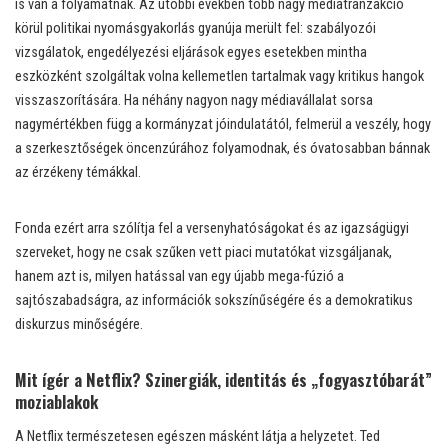
is van a folyamatnak. Az utóbbi években több nagy médiatranzakció
körül politikai nyomásgyakorlás gyanúja merült fel: szabályozói
vizsgálatok, engedélyezési eljárások egyes esetekben mintha
eszközként szolgáltak volna kellemetlen tartalmak vagy kritikus hangok
visszaszorítására. Ha néhány nagyon nagy médiavállalat sorsa
nagymértékben függ a kormányzat jóindulatától, felmerül a veszély, hogy
a szerkesztőségek öncenzúrához folyamodnak, és óvatosabban bánnak
az érzékeny témákkal.
Fonda ezért arra szólítja fel a versenyhatóságokat és az igazságügyi
szerveket, hogy ne csak szűken vett piaci mutatókat vizsgáljanak,
hanem azt is, milyen hatással van egy újabb mega-fúzió a
sajtószabadságra, az információk sokszínűségére és a demokratikus
diskurzus minőségére.
Mit ígér a Netflix? Szinergiák, identitás és „fogyasztóbarát”
moziablakok
A Netflix természetesen egészen másként látja a helyzetet. Ted