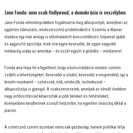
Jane Fonda: nem csak Hollywood, a demokrácia is veszélyben
Jane Fonda véleménycikkben fogalmazta meg álláspontját, amelyben az
ügyleten túlmutató, rendszerszintű problémákról ír. Szerinte a Warner
eladása egy már amúgy is előrehaladott konszolidációs folyamat újabb
és aggasztó epizódja: évek óta egyre kevesebb, de egyre nagyobb
médiacég uralja az amerikai – és ezzel együtt a globális – médiateret.
Fonda arra hívja fel a figyelmet, hogy a konszolidáció minden szinten
szűkíti a lehetőségeket. Kevesebb a stúdió, kevesebb a megrendelő, így a
kreatív munkaerő – színészek, írók, rendezők, technikusok –
alkupozíciója is gyengül. A szakszervezetek, amelyek az elmúlt években
nagy erőfeszítéssel kiharcolták a jobb béreket és feltételeket,
könnyebben kerülhetnek szorult helyzetbe, ha egyetlen óriáscég diktál a
piacon.
A színésznő szerint azonban nemcsak gazdasági, hanem politikai tétje