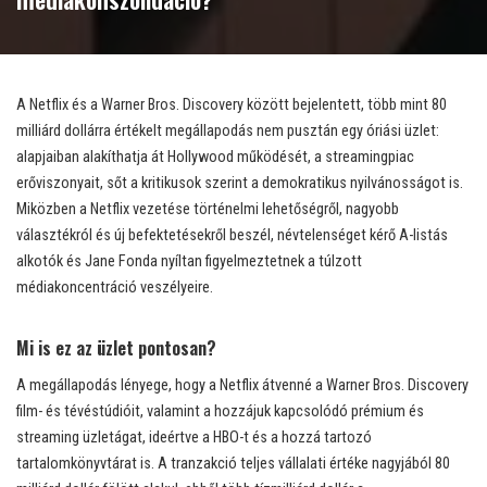
A Netflix és a Warner Bros. Discovery között bejelentett, több mint 80
milliárd dollárra értékelt megállapodás nem pusztán egy óriási üzlet:
alapjaiban alakíthatja át Hollywood működését, a streamingpiac
erőviszonyait, sőt a kritikusok szerint a demokratikus nyilvánosságot is.
Miközben a Netflix vezetése történelmi lehetőségről, nagyobb
választékról és új befektetésekről beszél, névtelenséget kérő A-listás
alkotók és Jane Fonda nyíltan figyelmeztetnek a túlzott
médiakoncentráció veszélyeire.
Mi is ez az üzlet pontosan?
A megállapodás lényege, hogy a Netflix átvenné a Warner Bros. Discovery
film- és tévéstúdióit, valamint a hozzájuk kapcsolódó prémium és
streaming üzletágat, ideértve a HBO-t és a hozzá tartozó
tartalomkönyvtárat is. A tranzakció teljes vállalati értéke nagyjából 80