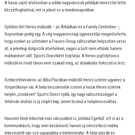
A hazai sajtó elsősorban a vidéki nagyvárosok példáján keresztül tette
kézzelfoghatóvá, mit is jelent ez a mindennapokban.
Győrben két Hervis működik – az Árkádban és a Family Centerben –,
Sopronban pedig egy. A cég magyarországi ügyvezetője megerősítette,
hogy ezeket az üzleteket a Frasers Group változatlan helyszínen veszi
át, a jelenlegi dolgozók átvételével, vagyis a bolt nem eltűnik, hanem
márkanévet vált: Sports Directként folytatja. A Hervis jogfolytonos
működése rövid távon nem szakad meg, az átalakulás fokozatos lesz.
Székesfehérváron, az Alba Plazában működő Hervis üzletre ugyanez a
forgatókönyv vár. A helyi beszámolók szerint a hazai Hervis-üzletek
helyén „rövidesen” Sports Direct nyílik, így nagy valószínűséggel a
fehérvári áruház is új cégért kap, amint lezárul a tulajdonosváltás.
Hasonló hírek érkeztek más városokból is, például Egerből: ott is az a
kommunikáció, hogy nem bezárásról, hanem új nemzetközi márka
érkezéséről van szó ugyanabba a bérleménybe. A helyi plázák és