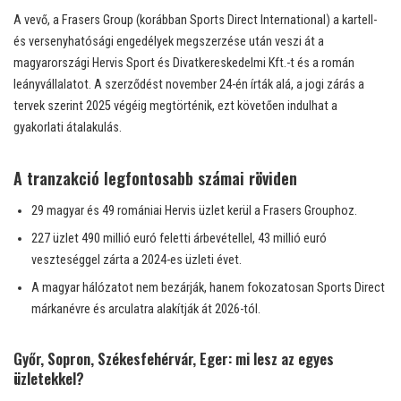
A vevő, a Frasers Group (korábban Sports Direct International) a kartell-
és versenyhatósági engedélyek megszerzése után veszi át a
magyarországi Hervis Sport és Divatkereskedelmi Kft.-t és a román
leányvállalatot. A szerződést november 24-én írták alá, a jogi zárás a
tervek szerint 2025 végéig megtörténik, ezt követően indulhat a
gyakorlati átalakulás.
A tranzakció legfontosabb számai röviden
29 magyar és 49 romániai Hervis üzlet kerül a Frasers Grouphoz.
227 üzlet 490 millió euró feletti árbevétellel, 43 millió euró
veszteséggel zárta a 2024-es üzleti évet.
A magyar hálózatot nem bezárják, hanem fokozatosan Sports Direct
márkanévre és arculatra alakítják át 2026-tól.
Győr, Sopron, Székesfehérvár, Eger: mi lesz az egyes
üzletekkel?