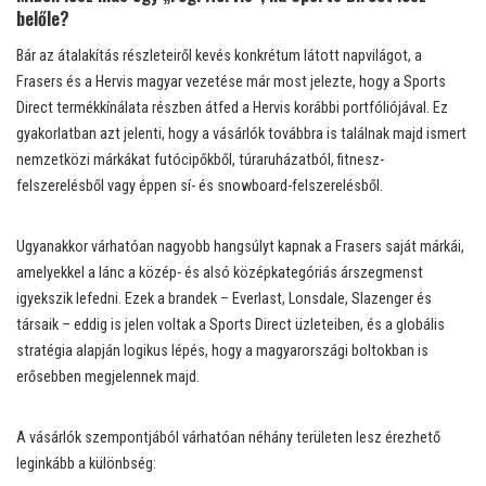
belőle?
Bár az átalakítás részleteiről kevés konkrétum látott napvilágot, a
Frasers és a Hervis magyar vezetése már most jelezte, hogy a Sports
Direct termékkínálata részben átfed a Hervis korábbi portfóliójával. Ez
gyakorlatban azt jelenti, hogy a vásárlók továbbra is találnak majd ismert
nemzetközi márkákat futócipőkből, túraruházatból, fitnesz-
felszerelésből vagy éppen sí- és snowboard-felszerelésből.
Ugyanakkor várhatóan nagyobb hangsúlyt kapnak a Frasers saját márkái,
amelyekkel a lánc a közép- és alsó középkategóriás árszegmenst
igyekszik lefedni. Ezek a brandek – Everlast, Lonsdale, Slazenger és
társaik – eddig is jelen voltak a Sports Direct üzleteiben, és a globális
stratégia alapján logikus lépés, hogy a magyarországi boltokban is
erősebben megjelennek majd.
A vásárlók szempontjából várhatóan néhány területen lesz érezhető
leginkább a különbség: