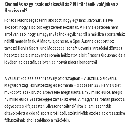
Kivonulás vagy csak márkaváltás? Mi történik valójában a
Hervisszel?
Fontos különbséget tenni aközött, hogy egy lánc „kivonul”, illetve
aközött, hogy a boltok egyszerűen bezárnak. A Hervis esetében nem
arról van szó, hogy a magyar vásárlók egyik napról a másikra sportáruház
nélkül maradnának. A lánc tulajdonosa, a Spar Austria csoporthoz
tartozó Hervis Sport- und Modegesellschaft ugyanis stratégiai döntést
hozott: eladja a magyar és román hálózatot a brit Frasers Groupnak, és a
jövőben az osztrák, szlovén és horvát piacra koncentrál.
A vállalat közlése szerint tavaly öt országban – Ausztria, Szlovénia,
Magyarország, Horvátország és Románia – összesen 227 Hervis üzlet
működött, ezek bruttó árbevétele meghaladta a 490 millió eurót, mégis
43 millió eurós veszteséggel zárták az évet. A magyar és román piacot a
cégvezetés kifejezetten „divatorientáltnak” írta le, ami szerintük
eltávolodott a cég fő sport-profiljától, ezért inkább azokra az országokra
fókuszálnak, ahol stabilabb a működés.