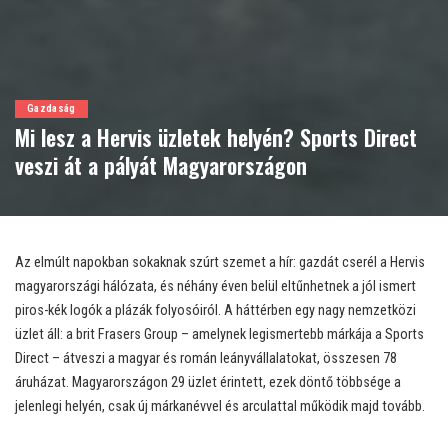
Gazdaság
Mi lesz a Hervis üzletek helyén? Sports Direct
veszi át a pályát Magyarországon
Az elmúlt napokban sokaknak szúrt szemet a hír: gazdát cserél a Hervis
magyarországi hálózata, és néhány éven belül eltűnhetnek a jól ismert
piros-kék logók a plázák folyosóiról. A háttérben egy nagy nemzetközi
üzlet áll: a brit Frasers Group – amelynek legismertebb márkája a Sports
Direct – átveszi a magyar és román leányvállalatokat, összesen 78
áruházat. Magyarországon 29 üzlet érintett, ezek döntő többsége a
jelenlegi helyén, csak új márkanévvel és arculattal működik majd tovább.