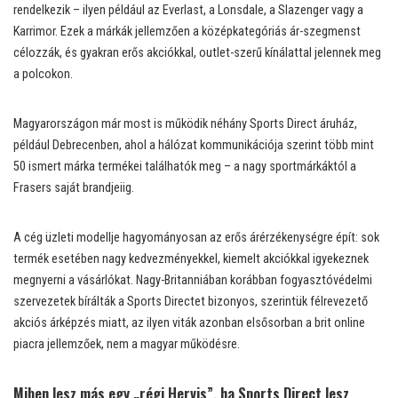
rendelkezik – ilyen például az Everlast, a Lonsdale, a Slazenger vagy a
Karrimor. Ezek a márkák jellemzően a középkategóriás ár-szegmenst
célozzák, és gyakran erős akciókkal, outlet-szerű kínálattal jelennek meg
a polcokon.
Magyarországon már most is működik néhány Sports Direct áruház,
például Debrecenben, ahol a hálózat kommunikációja szerint több mint
50 ismert márka termékei találhatók meg – a nagy sportmárkáktól a
Frasers saját brandjeiig.
A cég üzleti modellje hagyományosan az erős árérzékenységre épít: sok
termék esetében nagy kedvezményekkel, kiemelt akciókkal igyekeznek
megnyerni a vásárlókat. Nagy-Britanniában korábban fogyasztóvédelmi
szervezetek bírálták a Sports Directet bizonyos, szerintük félrevezető
akciós árképzés miatt, az ilyen viták azonban elsősorban a brit online
piacra jellemzőek, nem a magyar működésre.
Miben lesz más egy „régi Hervis”, ha Sports Direct lesz