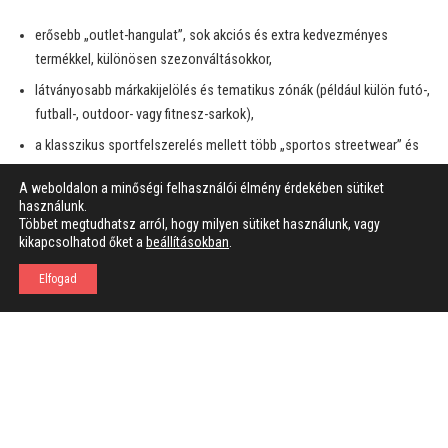
erősebb „outlet-hangulat”, sok akciós és extra kedvezményes
termékkel, különösen szezonváltásokkor,
látványosabb márkakijelölés és tematikus zónák (például külön futó-,
futball-, outdoor- vagy fitnesz-sarkok),
a klasszikus sportfelszerelés mellett több „sportos streetwear” és
hétköznapi viselet, amellyel a fiatalabb, divatra érzékeny célcsoportot
A weboldalon a minőségi felhasználói élmény érdekében sütiket
célozzák.
használunk.
Többet megtudhatsz arról, hogy milyen sütiket használunk, vagy
kikapcsolhatod őket a
beállításokban
.
Miért éppen most vált irányt a Hervis?
Elfogad
A sport- és divatkiskereskedelem az elmúlt években kifejezetten
turbulens ágazat lett. A járvány utáni időszakban egyszerre jelent meg a
vásárlók árérzékenységének erősödése, az online értékesítés térnyerése
és az, hogy a sportmárkák sokszor közvetlenül, saját webshopokon
keresztül is elérik a fogyasztókat.
A Hervis anyavállalata a beszámolók szerint komoly veszteséggel zárta