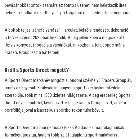
bevásárlóközpontok számára ez fontos üzenet: nem keletkezik üres,
nehezen kiadható üzlethelyiség, a forgalom és a bérleti díj is megmarad.
A boltok teljes „ráncfelvarrása” – arculat, belső elrendezés, dekoráció –
a tervek szerint 2026-ban kezdődik. Addig jellemzően a megszokott
Hervis környezet fogadja a vásárlókat, miközben a tulajdonos már a
Frasers Group lesz a háttérben.
Ki áll a Sports Direct mögött?
A Sports Direct márkanév mögött a londoni székhelyű Frasers Group áll,
amely az Egyesült Királyság legnagyobb sportszer-kiskereskedelmi
szereplője, több mint 1500 üzlettel világszerte. A cég eredetileg Sports
Direct néven épült fel, később vette fel a Frasers Group nevet, amikor
portfóliója jóval a klasszikus sportboltokon túlra bővült.
A Sports Direct ma már nemcsak Nike-, Adidas- és más világmárkák
termékeit árusítja, hanem több saját tulajdonú sportmárkával is