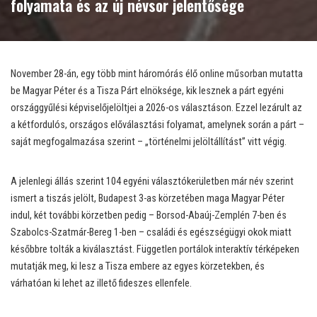
folyamata és az új névsor jelentősége
November 28-án, egy több mint háromórás élő online műsorban mutatta
be Magyar Péter és a Tisza Párt elnöksége, kik lesznek a párt egyéni
országgyűlési képviselőjelöltjei a 2026-os választáson. Ezzel lezárult az
a kétfordulós, országos előválasztási folyamat, amelynek során a párt –
saját megfogalmazása szerint – „történelmi jelöltállítást” vitt végig.
A jelenlegi állás szerint 104 egyéni választókerületben már név szerint
ismert a tiszás jelölt, Budapest 3-as körzetében maga Magyar Péter
indul, két további körzetben pedig – Borsod-Abaúj-Zemplén 7-ben és
Szabolcs-Szatmár-Bereg 1-ben – családi és egészségügyi okok miatt
későbbre tolták a kiválasztást. Független portálok interaktív térképeken
mutatják meg, ki lesz a Tisza embere az egyes körzetekben, és
várhatóan ki lehet az illető fideszes ellenfele.