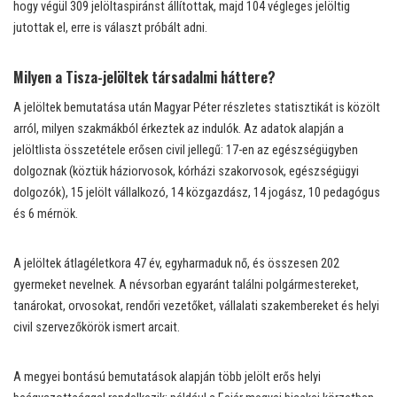
hogy végül 309 jelöltaspiránst állítottak, majd 104 végleges jelöltig
jutottak el, erre is választ próbált adni.
Milyen a Tisza-jelöltek társadalmi háttere?
A jelöltek bemutatása után Magyar Péter részletes statisztikát is közölt
arról, milyen szakmákból érkeztek az indulók. Az adatok alapján a
jelöltlista összetétele erősen civil jellegű: 17-en az egészségügyben
dolgoznak (köztük háziorvosok, kórházi szakorvosok, egészségügyi
dolgozók), 15 jelölt vállalkozó, 14 közgazdász, 14 jogász, 10 pedagógus
és 6 mérnök.
A jelöltek átlagéletkora 47 év, egyharmaduk nő, és összesen 202
gyermeket nevelnek. A névsorban egyaránt találni polgármestereket,
tanárokat, orvosokat, rendőri vezetőket, vállalati szakembereket és helyi
civil szervezőkörök ismert arcait.
A megyei bontású bemutatások alapján több jelölt erős helyi