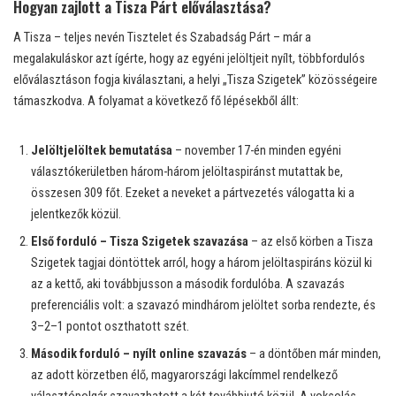
Hogyan zajlott a Tisza Párt előválasztása?
A Tisza – teljes nevén Tisztelet és Szabadság Párt – már a
megalakuláskor azt ígérte, hogy az egyéni jelöltjeit nyílt, többfordulós
előválasztáson fogja kiválasztani, a helyi „Tisza Szigetek” közösségeire
támaszkodva. A folyamat a következő fő lépésekből állt:
Jelöltjelöltek bemutatása
– november 17-én minden egyéni
választókerületben három-három jelöltaspiránst mutattak be,
összesen 309 főt. Ezeket a neveket a pártvezetés válogatta ki a
jelentkezők közül.
Első forduló – Tisza Szigetek szavazása
– az első körben a Tisza
Szigetek tagjai döntöttek arról, hogy a három jelöltaspiráns közül ki
az a kettő, aki továbbjusson a második fordulóba. A szavazás
preferenciális volt: a szavazó mindhárom jelöltet sorba rendezte, és
3–2–1 pontot oszthatott szét.
Második forduló – nyílt online szavazás
– a döntőben már minden,
az adott körzetben élő, magyarországi lakcímmel rendelkező