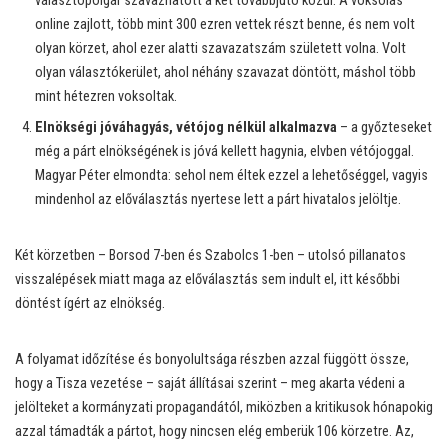
választópolgár szavazhatott a két továbbjutó közül. A voksolás
online zajlott, több mint 300 ezren vettek részt benne, és nem volt
olyan körzet, ahol ezer alatti szavazatszám született volna. Volt
olyan választókerület, ahol néhány szavazat döntött, máshol több
mint hétezren voksoltak.
Elnökségi jóváhagyás, vétójog nélkül alkalmazva
– a győzteseket
még a párt elnökségének is jóvá kellett hagynia, elvben vétójoggal.
Magyar Péter elmondta: sehol nem éltek ezzel a lehetőséggel, vagyis
mindenhol az előválasztás nyertese lett a párt hivatalos jelöltje.
Két körzetben – Borsod 7-ben és Szabolcs 1-ben – utolsó pillanatos
visszalépések miatt maga az előválasztás sem indult el, itt későbbi
döntést ígért az elnökség.
A folyamat időzítése és bonyolultsága részben azzal függött össze,
hogy a Tisza vezetése – saját állításai szerint – meg akarta védeni a
jelölteket a kormányzati propagandától, miközben a kritikusok hónapokig
azzal támadták a pártot, hogy nincsen elég emberük 106 körzetre. Az,