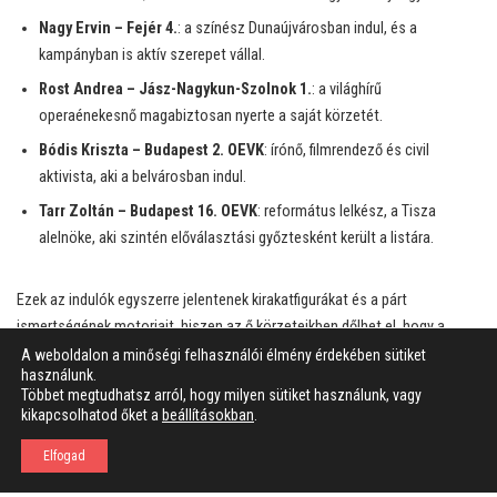
Nagy Ervin – Fejér 4.
: a színész Dunaújvárosban indul, és a
kampányban is aktív szerepet vállal.
Rost Andrea – Jász-Nagykun-Szolnok 1.
: a világhírű
operaénekesnő magabiztosan nyerte a saját körzetét.
Bódis Kriszta – Budapest 2. OEVK
: írónő, filmrendező és civil
aktivista, aki a belvárosban indul.
Tarr Zoltán – Budapest 16. OEVK
: református lelkész, a Tisza
alelnöke, aki szintén előválasztási győztesként került a listára.
Ezek az indulók egyszerre jelentenek kirakatfigurákat és a párt
ismertségének motorjait, hiszen az ő körzeteikben dőlhet el, hogy a
Tisza támogatottsága mennyire fordítható valódi választási
A weboldalon a minőségi felhasználói élmény érdekében sütiket
használunk.
eredménnyé.
Többet megtudhatsz arról, hogy milyen sütiket használunk, vagy
kikapcsolhatod őket a
beállításokban
.
Kik ellen indulnak? A Fidesz kihívói térképen
Elfogad
Több helyen olyan Fidesz–KDNP-s jelöltekkel szemben indulnak a tiszás