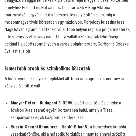
beágyazottsággal rendelkezik: például a Fejér megyei bicskei körzetben –
amelyhez Felcsút és Hatvanpuszta is tartozik – Bögi Viktória
martonvásári ügyvéd indul a fideszes Tessely Zoltán ellen, míg a
mosonmagyaróvári körzetben egy háziorvos, Porpáczy Krisztina lesz
Nagy István agrárminiszter kihívója. Több helyen regnáló polgármesterek,
intézményvezetők vagy ismert helyi vállalkozók kaptak lehetőséget,
például Hajdúböszörményben a város polgármestere, Göröghné Bocskai
Éva lett a jelölt.
Ismertebb arcok és szimbolikus körzetek
A lista nemcsak helyi szereplőkből áll: több országosan ismert név is
képviselőjelöltté vált.
Magyar Péter – Budapest 3. OEVK
: a párt alapítója és elnöke a
főváros 3-as számú egyéni körzetében indul, amely a Tisza
kampányának egyik központi színtere lesz.
Ruszin-Szendi Romulusz – Hajdú-Bihar 5.
: a Honvédség korábbi
vezérkari főnöke, aki a második fordulóban nagy fölénnyel győzött.