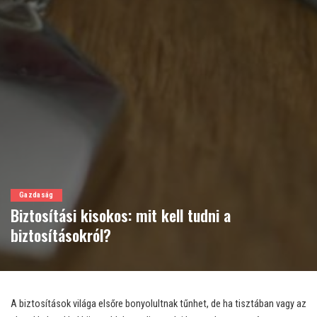
Gazdaság
Biztosítási kisokos: mit kell tudni a
biztosításokról?
A biztosítások világa elsőre bonyolultnak tűnhet, de ha tisztában vagy az