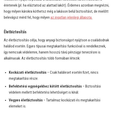
érintenek (pl. ha eláztatod az alattad lakót). Érdemes azonban megnézni,
hogy milyen károkra köthetsz még a lakáson belül biztosítást, de mielőtt
belevágsz mérd fel, hogy milyen
az ingatlan jelenlegi állapota.
Életbiztosítás
Az életbiztosítás célja, hogy anyagi biztonságot nyújtson a családodnak
halálod esetén. Egyes típusai megtakarítási funkcióval is rendelkeznek,
így nemcsak védelemre, hanem hosszú távú pénzügyi tervezésre is
alkalmasak. Az életbiztosítás több formában létezik:
Kockázati életbiztosítás
– Csak haláleset esetén fizet, nincs
megtakarítási része.
Befektetési egységekhez kötött életbiztosítás
– Biztosítási
védelem mellett befektetési lehetőséget is kínál.
Vegyes életbiztosítás
– Tartalmaz kockázati és megtakarítási
elemeket is.