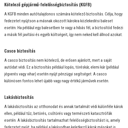
Kötelező gépjármű-felelősségbiztosítás (KGFB)
A KGFB minden autótulajdonos számára kötelező biztosítás. Célja, hogy
fedezetet nyújtson a másnak okozott károkra közlekedési baleset
esetén. Ha például egy balesetben te vagy a hibás fél, a biztosítód fedezi
a másik fél javítási és egyéb költségeit, így nem neked kell állnod azokat.
Casco biztosítás
A casco biztosítás nem kötelező, de erősen ajánlott, mert a saját
autódat védi. Ez a biztosítás például lopás, töréskár, elemi kár (például
jégverés vagy vihar) esetén nyújt pénzügyi segítséget. A casco
különösen fontos lehet újabb vagy nagy értékű járművek esetén.
Lakásbiztosítás
A lakásbiztosítás az otthonodat és annak tartalmát védi különféle károk
ellen, például tűz, betörés, csőtörés vagy természeti katasztrófák
esetén. A lakásbiztosítás tartalmazhat felelősségbiztosítást is, amely
fedezetet nyújt, ha például a lakásodban keletkező károk másokat is