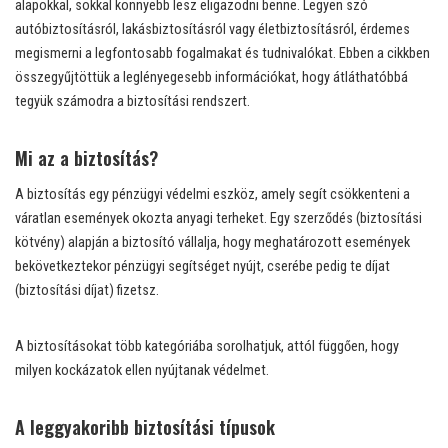
alapokkal, sokkal könnyebb lesz eligazodni benne. Legyen szó
autóbiztosításról, lakásbiztosításról vagy életbiztosításról, érdemes
megismerni a legfontosabb fogalmakat és tudnivalókat. Ebben a cikkben
összegyűjtöttük a leglényegesebb információkat, hogy átláthatóbbá
tegyük számodra a biztosítási rendszert.
Mi az a biztosítás?
A biztosítás egy pénzügyi védelmi eszköz, amely segít csökkenteni a
váratlan események okozta anyagi terheket. Egy szerződés (biztosítási
kötvény) alapján a biztosító vállalja, hogy meghatározott események
bekövetkeztekor pénzügyi segítséget nyújt, cserébe pedig te díjat
(biztosítási díjat) fizetsz.
A biztosításokat több kategóriába sorolhatjuk, attól függően, hogy
milyen kockázatok ellen nyújtanak védelmet.
A leggyakoribb biztosítási típusok