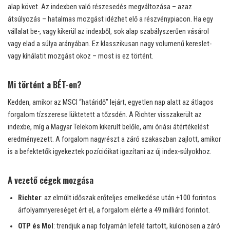
alap követ. Az indexben való részesedés megváltozása – azaz
átsúlyozás – hatalmas mozgást idézhet elő a részvénypiacon. Ha egy
vállalat be-, vagy kikerül az indexből, sok alap szabályszerűen vásárol
vagy elad a súlya arányában. Ez klasszikusan nagy volumenű kereslet-
vagy kínálatit mozgást okoz – most is ez történt.
Mi történt a BÉT-en?
Kedden, amikor az MSCI “határidő” lejárt, egyetlen nap alatt az átlagos
forgalom tízszerese lüktetett a tőzsdén. A Richter visszakerült az
indexbe, míg a Magyar Telekom kikerült belőle, ami óriási átértékelést
eredményezett. A forgalom nagyrészt a záró szakaszban zajlott, amikor
is a befektetők igyekeztek pozícióikat igazítani az új index-súlyokhoz.
A vezető cégek mozgása
Richter
: az elmúlt időszak erőteljes emelkedése után +100 forintos
árfolyamnyereséget ért el, a forgalom elérte a 49 milliárd forintot.
OTP és Mol
: trendjük a nap folyamán lefelé tartott, különösen a záró