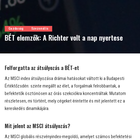
Gazdaság
Szezonális
BÉT elemzők: A Richter volt a nap nyertese
Felforgatta az átsúlyozás a BÉT-et
Az MSCI index átsúlyozása drámai hatásokat váltott ki a Budapesti
Értéktőzsdén: szinte megállt az élet, a forgalmak felrobbantak, a
befektetők ösztönösen az órás szekciókra koncentráltak. Mutatom
részletesen, mi történt, mely cégeket érintette és mit jelentett ez a
kereskedés dinamikájára.
Mit jelent az MSCI átsúlyozás?
Az MSCI globális részvényindex-megoldó, amelyet számos befektetési