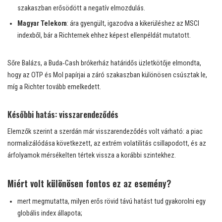
szakaszban erősödött a negatív elmozdulás.
Magyar Telekom
: ára gyengült, igazodva a kikerüléshez az MSCI
indexből, bár a Richternek ehhez képest ellenpéldát mutatott.
Sőre Balázs, a Buda‑Cash brókerház határidős üzletkötője elmondta,
hogy az OTP és Mol papírjai a záró szakaszban különösen csúsztak le,
míg a Richter tovább emelkedett.
Későbbi hatás: visszarendeződés
Elemzők szerint a szerdán már visszarendeződés volt várható: a piac
normalizálódása következett, az extrém volatilitás csillapodott, és az
árfolyamok mérsékelten tértek vissza a korábbi szintekhez.
Miért volt különösen fontos ez az esemény?
mert megmutatta, milyen erős rövid távú hatást tud gyakorolni egy
globális index állapota;