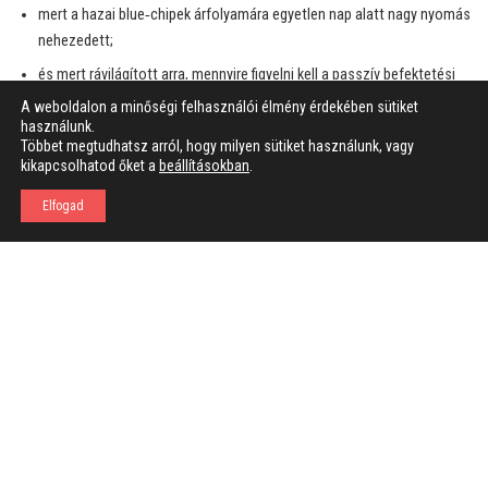
mert a hazai blue‑chipek árfolyamára egyetlen nap alatt nagy nyomás
nehezedett;
és mert rávilágított arra, mennyire figyelni kell a passzív befektetési
rendszerek viselkedésére is – nem csak a fundamentális hírekre.
A weboldalon a minőségi felhasználói élmény érdekében sütiket
használunk.
Többet megtudhatsz arról, hogy milyen sütiket használunk, vagy
A nap főbb tanulságai
kikapcsolhatod őket a
beállításokban
.
Aktív index-kezelés hatása
: indexbe vétel vagy abból kikerülés
Elfogad
önmagában is jelentős ármozgásokat indíthat el.
Záró szakasz jelentősége
: amikor a kereskedés legnagyobb
volumenben zajlik – ez lehet a legkockázatosabb időszak.
Piaci likviditás szerepe
: ilyen napokon a likviditás instabillá válik, a
spreadek megnőnek, és kis idő alatt nagy elmozdulások
következhetnek be.
Ez volt tehát az MSCI átsúlyozás hatása a magyar tőzsdére 2013.
november végén. A Richter papírjai kiemelkedően teljesítettek, míg az
OTP, Mol, Telekom részvényei visszafogottabb mozgást mutattak, és a